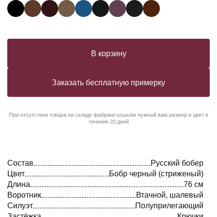
В корзину
Заказать бесплатную примерку
При отсутствии товара на складе фабрики сошьём нужный вам размер и цвет в
течение 20 дней
Состав
Русский бобер
Цвет
Бобр черный (стриженый)
Длина
76 см
Воротник
Втачной, шалевый
Силуэт
Полуприлегающий
Застёжка
Крючки