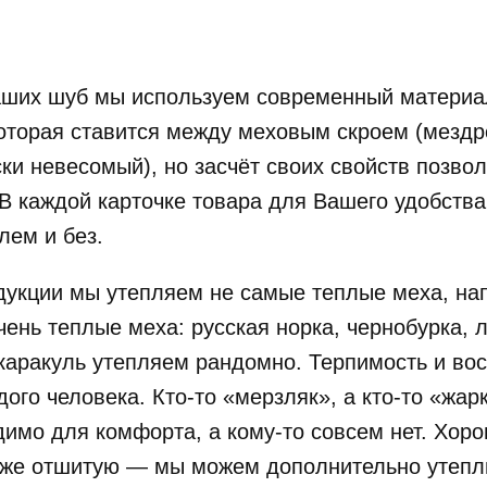
аших шуб мы используем современный материа
которая ставится между меховым скроем (мездр
ки невесомый), но засчёт своих свойств позвол
 В каждой карточке товара для Вашего удобств
лем и без.
укции мы утепляем не самые теплые меха, нап
чень теплые меха: русская норка, чернобурка, 
 каракуль утепляем рандомно. Терпимость и вос
го человека. Кто-то «мерзляк», а кто-то «жар
имо для комфорта, а кому-то совсем нет. Хоро
же отшитую — мы можем дополнительно утеплит