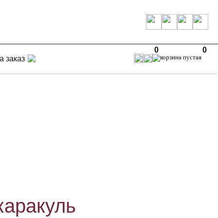
0
0
а заказ
каракуль