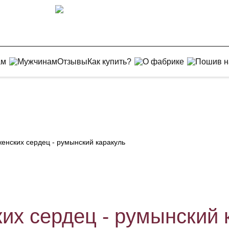
ам
Мужчинам
Отзывы
Как купить?
О фабрике
Пошив н
енских сердец - румынский каракуль
их сердец - румынский 