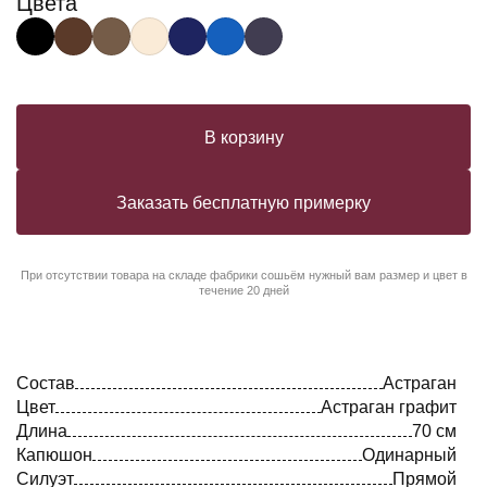
Цвета
В корзину
Заказать бесплатную примерку
При отсутствии товара на складе фабрики сошьём нужный вам размер и цвет в
течение 20 дней
Состав
Астраган
Цвет
Астраган графит
Длина
70 см
Капюшон
Одинарный
Силуэт
Прямой