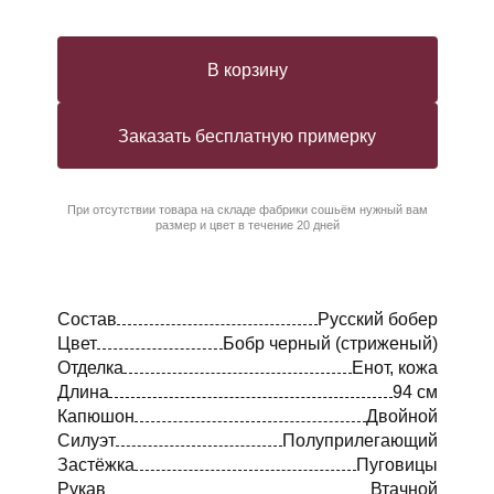
В корзину
Заказать бесплатную примерку
При отсутствии товара на складе фабрики сошьём нужный вам
размер и цвет в течение 20 дней
Состав
Русский бобер
Цвет
Бобр черный (стриженый)
Отделка
Енот, кожа
Длина
94 см
Капюшон
Двойной
Силуэт
Полуприлегающий
Застёжка
Пуговицы
Рукав
Втачной